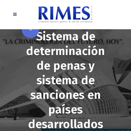
Sistema de
La medición de
determinación
la exclusión
de penas y
social a través
sistema de
del instrumento
RIMES: Análisis
sanciones en
del indicador
países
sobre la
desarrollados
enfermedad