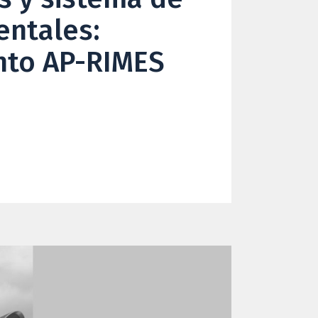
entales:
ento AP-RIMES