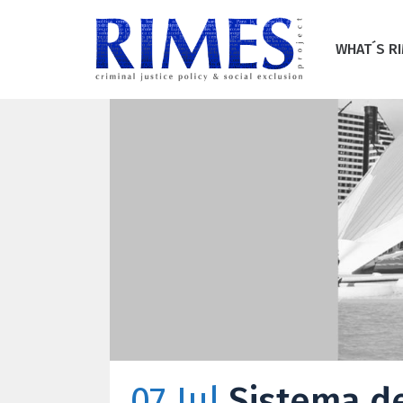
WHAT´S R
07 Jul
Sistema d