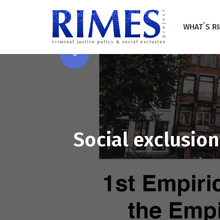
WHAT´S R
La medición de
Social exclusion
RIMES: Anális