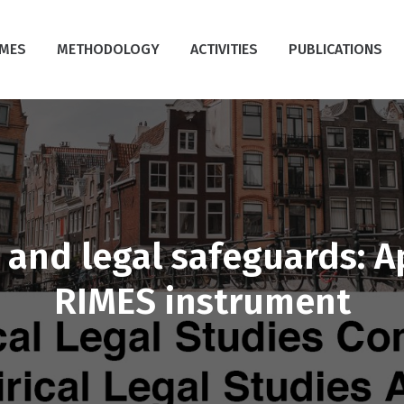
IMES
METHODOLOGY
ACTIVITIES
PUBLICATIONS
 la exclusión social a través 
 and legal safeguards: A
is del indicador sobre la enf
en el ámbito penitenciario
RIMES instrument